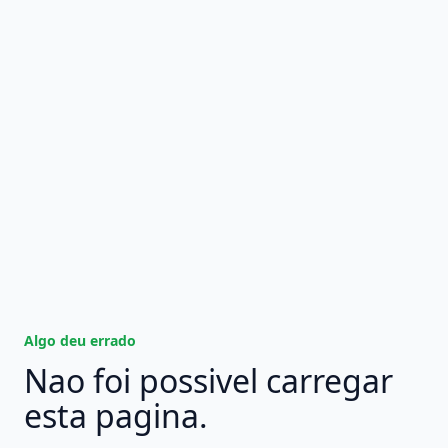
Algo deu errado
Nao foi possivel carregar
esta pagina.