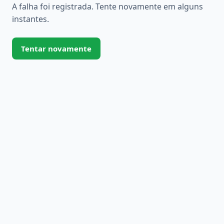
A falha foi registrada. Tente novamente em alguns
instantes.
Tentar novamente